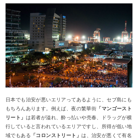
日本でも治安が悪いエリアってあるように、セブ島にも
もちろんあります。例えば、夜の繁華街
「マンゴースト
リート」
は若者が溢れ、酔っ払いや売春、ドラッグが横
行していると言われているエリアですし、所得が低い地
域でもある
「コロンストリート」
は、治安が悪くて有名